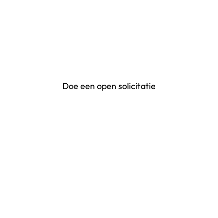
werken? Stuur ons gerust een open
sollicitatie, zodat we kunnen
onderzoeken of er een geschikte positie
voor je is.
Doe een open solicitatie