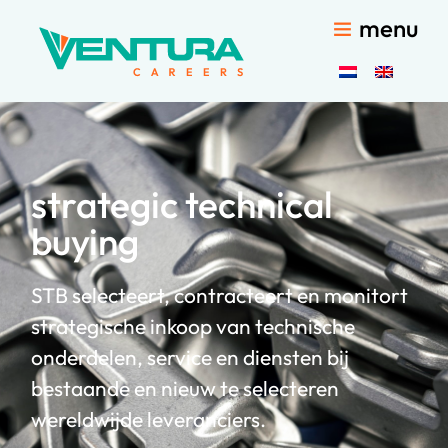
menu
strategic technical
buying
STB selecteert, contracteert en monitort
strategische inkoop van technische
onderdelen, service en diensten bij
bestaande en nieuw te selecteren
wereldwijde leveranciers.