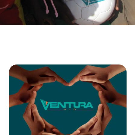
Kenia
Ventura Aid heeft
diverse projecten
opgezet in Kenia,
waaronder op het
gebied van
werkgelegenheid,
gezondheidszorg en
huisvesting. In