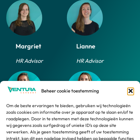
Margriet
Lianne
HR Advisor
HR Advisor
Beheer cookie toestemming
Om de beste ervaringen te bieden, gebruiken wij technologieën
zoals cookies om informatie over je apparaat op te slaan en/of te
Daphne
Marlijn
raadplegen. Door in te stemmen met deze technologieën kunnen
wij gegevens zoals surfgedrag of unieke ID's op deze site
HR Advisor
HR Support
verwerken. Als je geen toestemming geeft of uw toestemming
intrekt, kan dit een nadelige invloed hebben op bepaalde functies
Employee