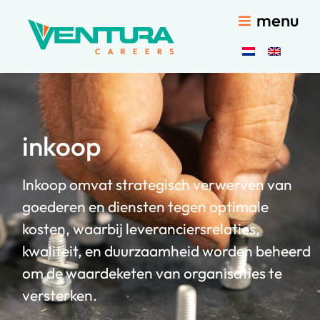
menu
inkoop
Inkoop omvat strategisch verwerven van
goederen en diensten tegen optimale
kosten, waarbij leveranciersrelaties,
kwaliteit, en duurzaamheid worden beheerd
om de waardeketen van organisaties te
versterken.