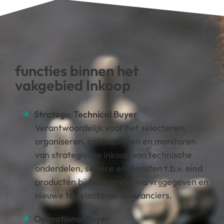
functies binnen het
vakgebied Inkoop
Strategic Technical Buyer
Verantwoordelijk voor het selecteren,
organiseren, contracteren en monitoren
van strategische inkoop van technische
onderdelen, service en diensten t.b.v. eind
producten bij bestaande, via vrijgegeven en
nieuwe te selecteren leveranciers.
Operational Buyer