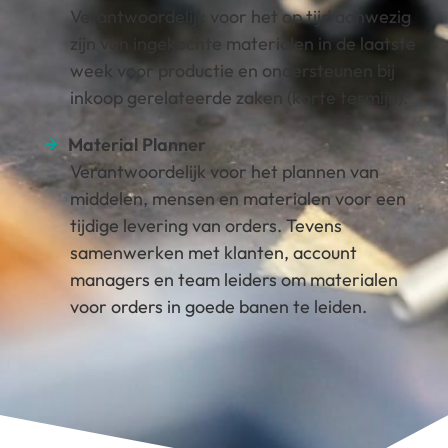
Verantwoordelijk voor het op tijd aanwezig
zijn van ingekochte materialen in de laatste
week voor productie en ondersteunen bij
inkoop gerelateerde zaken (korte termijn).
Material Planner
Verantwoordelijk voor het plannen van
middelen, mensen en materialen voor een
tijdige levering van orders. Tevens
samenwerken met klanten, account
managers en team leiders om materialen
voor orders in goede banen te leiden.