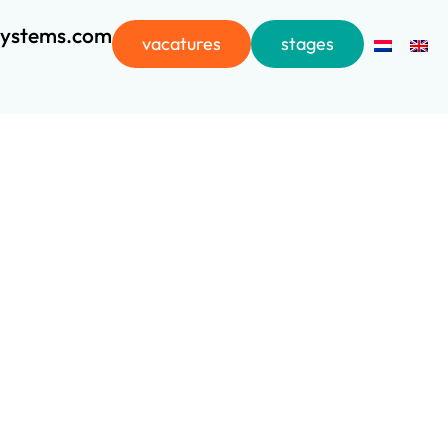
systems.com
vacatures
stages