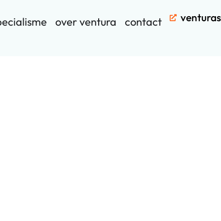
ventura
pecialisme
over ventura
contact
stems