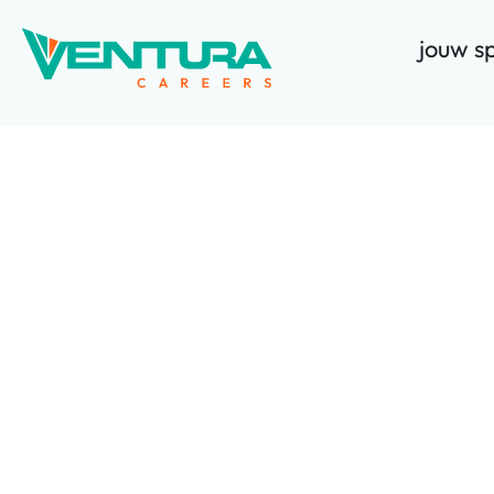
jouw s
ontmoet ventura sy