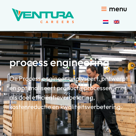
menu
process engineering
De Process engineer analyseert, ontwerpt
en optimaliseert productieprocessen, met
als doel efficiëntieverbetering,
kostenreductie en kwaliteitsverbetering.