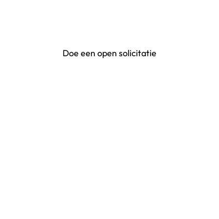
onderzoeken of er een geschikte positie
voor je is.
Doe een open solicitatie