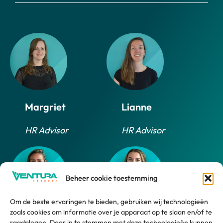
Margriet
Lianne
HR Advisor
HR Advisor
Beheer cookie toestemming
Om de beste ervaringen te bieden, gebruiken wij technologieën
zoals cookies om informatie over je apparaat op te slaan en/of te
Daphne
Marlijn
raadplegen. Door in te stemmen met deze technologieën kunnen