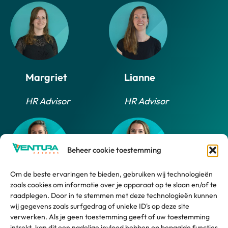
Margriet
Lianne
HR Advisor
HR Advisor
Beheer cookie toestemming
Om de beste ervaringen te bieden, gebruiken wij technologieën
zoals cookies om informatie over je apparaat op te slaan en/of te
Daphne
Marlijn
raadplegen. Door in te stemmen met deze technologieën kunnen
wij gegevens zoals surfgedrag of unieke ID's op deze site
HR Advisor
HR Support
verwerken. Als je geen toestemming geeft of uw toestemming
intrekt, kan dit een nadelige invloed hebben op bepaalde functies