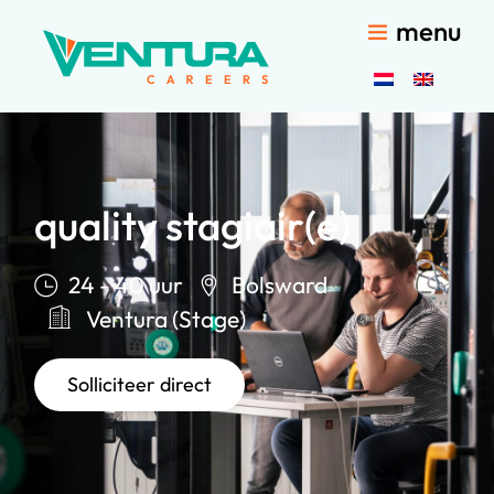
menu
quality stagiair(e)
24 - 40 uur
Bolsward
Ventura (Stage)
Solliciteer direct