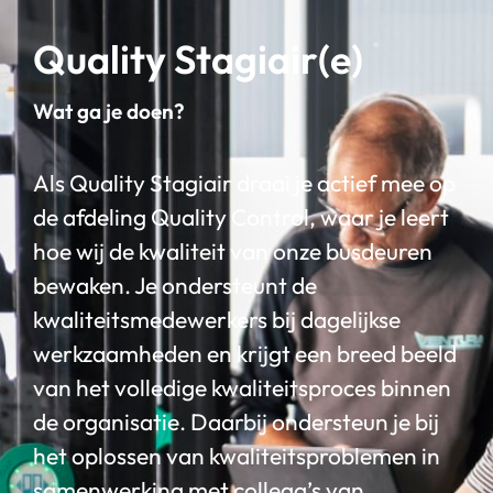
Quality Stagiair(e)
Wat ga je doen?
Als Quality Stagiair draai je actief mee op
de afdeling Quality Control, waar je leert
hoe wij de kwaliteit van onze busdeuren
bewaken. Je ondersteunt de
kwaliteitsmedewerkers bij dagelijkse
werkzaamheden en krijgt een breed beeld
van het volledige kwaliteitsproces binnen
de organisatie. Daarbij ondersteun je bij
het oplossen van kwaliteitsproblemen in
samenwerking met collega’s van