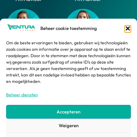
Beheer cookie toestemming
Om de beste ervaringen te bieden, gebruiken wij technologieën
zoals cookies om informatie over je apparaat op te slaan en/of te
Daphne
Marlijn
raadplegen. Door in te stemmen met deze technologieën kunnen
wij gegevens zoals surfgedrag of unieke ID's op deze site
HR Advisor
HR Support
verwerken. Als je geen toestemming geeft of uw toestemming
intrekt, kan dit een nadelige invloed hebben op bepaalde functies
Employee
en mogelijkheden.
Beheer diensten
Accepteren
©2026 ventura systems
Weigeren
site door impression ® | creative design agency