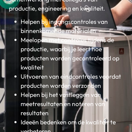
productie, engineering en kwaliteit.
Helpen bij ingangscontroles van
binnenkomende materialen
Meelopen met controles tijdens de
productie, waarbij je leert hoe
producten worden gecontroleerd op
kwaliteit
Uitvoeren van eindcontroles voordat
producten worden verzonden
Helpen bij het vastleggen van
meetresultaten en noteren van
resultaten
Ideeën bedenken om de kwaliteit te
verbeteren